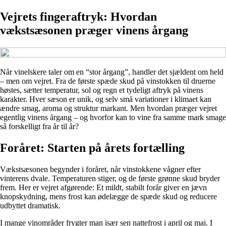
Vejrets fingeraftryk: Hvordan
vækstsæsonen præger vinens årgang
Når vinelskere taler om en “stor årgang”, handler det sjældent om held
– men om vejret. Fra de første spæde skud på vinstokken til druerne
høstes, sætter temperatur, sol og regn et tydeligt aftryk på vinens
karakter. Hver sæson er unik, og selv små variationer i klimaet kan
ændre smag, aroma og struktur markant. Men hvordan præger vejret
egentlig vinens årgang – og hvorfor kan to vine fra samme mark smage
så forskelligt fra år til år?
Foråret: Starten på årets fortælling
Vækstsæsonen begynder i foråret, når vinstokkene vågner efter
vinterens dvale. Temperaturen stiger, og de første grønne skud bryder
frem. Her er vejret afgørende: Et mildt, stabilt forår giver en jævn
knopskydning, mens frost kan ødelægge de spæde skud og reducere
udbyttet dramatisk.
I mange vinområder frygter man især sen nattefrost i april og maj. I