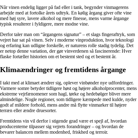
Når vinen endelig ligger på fad eller i tank, begynder vinmagerens
arbejde med at fortolke årets udtryk. En kølig årgang giver ofte vine
med høj syre, lavere alkohol og mere finesse, mens varme årgange
typisk resulterer i fyldigere, mere modne vine.
Derfor taler man om “årgangens signatur” – et slags fingeraftryk, som
vejret har sat på vinen. Selv i moderne vinproduktion, hvor teknologi
og erfaring kan udligne forskelle, er naturens rolle stadig tydelig. Det
er netop denne variation, der gør vinverdenen så fascinerende: Hver
flaske fortæller historien om et bestemt sted og et bestemt år.
Klimaændringer og fremtidens årgange
I takt med at klimaet ændrer sig, oplever vinbønder nye udfordringer.
Varmere somre betyder tidligere høst og højere alkoholprocenter, mens
ekstreme vejrfænomener som hagl, tørke og hedebølger bliver mere
almindelige. Nogle regioner, som tidligere kæmpede med kulde, nyder
godt af mildere forhold, mens andre må flytte vinmarker til højere
terræn eller ændre druesorter.
Fremtidens vin vil derfor i stigende grad være et spejl af, hvordan
producenterne tilpasser sig vejrets forandringer – og hvordan de
bevarer balancen mellem modenhed, friskhed og terroir.