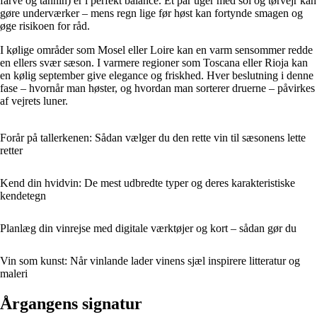
farve og tannin) er i perfekt balance. Et par uger med sol og tørvejr kan
gøre underværker – mens regn lige før høst kan fortynde smagen og
øge risikoen for råd.
I kølige områder som Mosel eller Loire kan en varm sensommer redde
en ellers svær sæson. I varmere regioner som Toscana eller Rioja kan
en kølig september give elegance og friskhed. Hver beslutning i denne
fase – hvornår man høster, og hvordan man sorterer druerne – påvirkes
af vejrets luner.
Forår på tallerkenen: Sådan vælger du den rette vin til sæsonens lette
retter
Kend din hvidvin: De mest udbredte typer og deres karakteristiske
kendetegn
Planlæg din vinrejse med digitale værktøjer og kort – sådan gør du
Vin som kunst: Når vinlande lader vinens sjæl inspirere litteratur og
maleri
Årgangens signatur