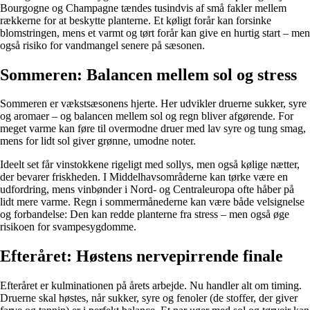
Bourgogne og Champagne tændes tusindvis af små fakler mellem
rækkerne for at beskytte planterne. Et køligt forår kan forsinke
blomstringen, mens et varmt og tørt forår kan give en hurtig start – men
også risiko for vandmangel senere på sæsonen.
Sommeren: Balancen mellem sol og stress
Sommeren er vækstsæsonens hjerte. Her udvikler druerne sukker, syre
og aromaer – og balancen mellem sol og regn bliver afgørende. For
meget varme kan føre til overmodne druer med lav syre og tung smag,
mens for lidt sol giver grønne, umodne noter.
Ideelt set får vinstokkene rigeligt med sollys, men også kølige nætter,
der bevarer friskheden. I Middelhavsområderne kan tørke være en
udfordring, mens vinbønder i Nord- og Centraleuropa ofte håber på
lidt mere varme. Regn i sommermånederne kan være både velsignelse
og forbandelse: Den kan redde planterne fra stress – men også øge
risikoen for svampesygdomme.
Efteråret: Høstens nervepirrende finale
Efteråret er kulminationen på årets arbejde. Nu handler alt om timing.
Druerne skal høstes, når sukker, syre og fenoler (de stoffer, der giver