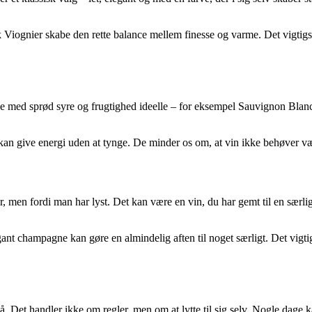
 Viognier skabe den rette balance mellem finesse og varme. Det vigtigste
vidvine med sprød syre og frugtighed ideelle – for eksempel Sauvignon Bl
kan give energi uden at tynge. De minder os om, at vin ikke behøver væ
, men fordi man har lyst. Det kan være en vin, du har gemt til en særlig
 champagne kan gøre en almindelig aften til noget særligt. Det vigtigste
. Det handler ikke om regler, men om at lytte til sig selv. Nogle dage 