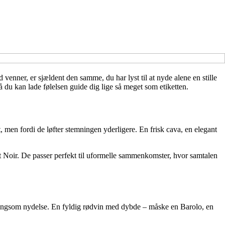
enner, er sjældent den samme, du har lyst til at nyde alene en stille
å du kan lade følelsen guide dig lige så meget som etiketten.
st, men fordi de løfter stemningen yderligere. En frisk cava, en elegant
not Noir. De passer perfekt til uformelle sammenkomster, hvor samtalen
til langsom nydelse. En fyldig rødvin med dybde – måske en Barolo, en