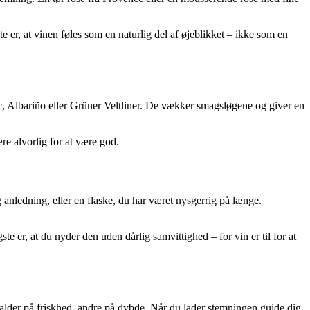
 er, at vinen føles som en naturlig del af øjeblikket – ikke som en
anc, Albariño eller Grüner Veltliner. De vækker smagsløgene og giver en
re alvorlig for at være god.
 anledning, eller en flaske, du har været nysgerrig på længe.
 er, at du nyder den uden dårlig samvittighed – for vin er til for at
kalder på friskhed, andre på dybde. Når du lader stemningen guide dig,