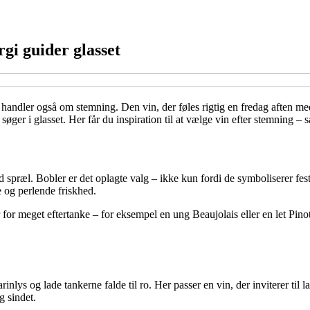
gi guider glasset
ndler også om stemning. Den vin, der føles rigtig en fredag aften med v
ger i glasset. Her får du inspiration til at vælge vin efter stemning – s
 med spræl. Bobler er det oplagte valg – ikke kun fordi de symboliserer fe
e og perlende friskhed.
er for meget eftertanke – for eksempel en ung Beaujolais eller en let Pi
earinlys og lade tankerne falde til ro. Her passer en vin, der inviterer 
 sindet.