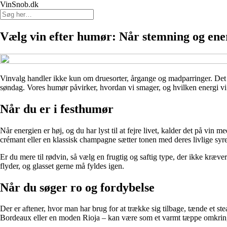
VinSnob.dk
Vælg vin efter humør: Når stemning og ener
Vinvalg handler ikke kun om druesorter, årgange og madparringer. Det ha
søndag. Vores humør påvirker, hvordan vi smager, og hvilken energi vi sø
Når du er i festhumør
Når energien er høj, og du har lyst til at fejre livet, kalder det på vin
crémant eller en klassisk champagne sætter tonen med deres livlige syr
Er du mere til rødvin, så vælg en frugtig og saftig type, der ikke kræv
flyder, og glasset gerne må fyldes igen.
Når du søger ro og fordybelse
Der er aftener, hvor man har brug for at trække sig tilbage, tænde et st
Bordeaux eller en moden Rioja – kan være som et varmt tæppe omkring