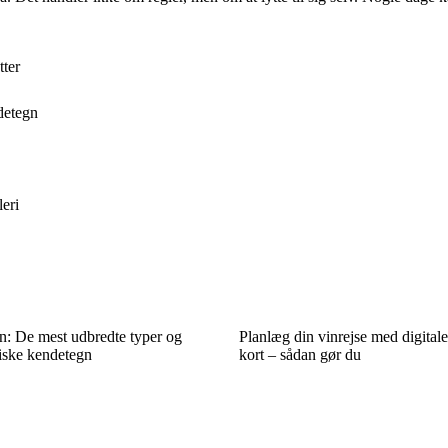
tter
detegn
leri
n: De mest udbredte typer og
Planlæg din vinrejse med digital
tiske kendetegn
kort – sådan gør du