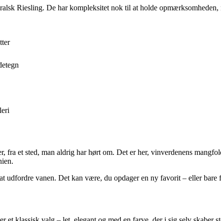
eralsk Riesling. De har kompleksitet nok til at holde opmærksomheden,
tter
detegn
leri
r, fra et sted, man aldrig har hørt om. Det er her, vinverdenens mangfo
nien.
 udfordre vanen. Det kan være, du opdager en ny favorit – eller bare få
 er et klassisk valg – let, elegant og med en farve, der i sig selv skabe