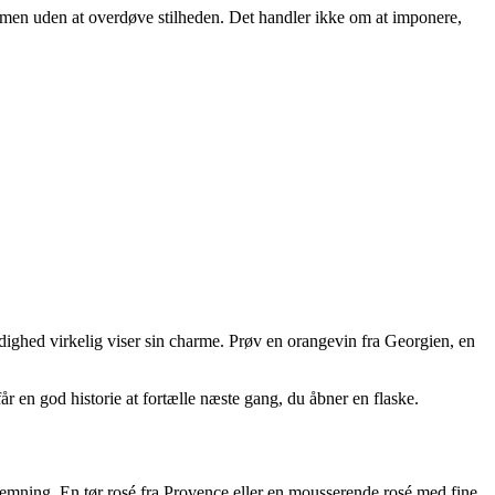
 men uden at overdøve stilheden. Det handler ikke om at imponere,
ldighed virkelig viser sin charme. Prøv en orangevin fra Georgien, en
r en god historie at fortælle næste gang, du åbner en flaske.
r stemning. En tør rosé fra Provence eller en mousserende rosé med fine