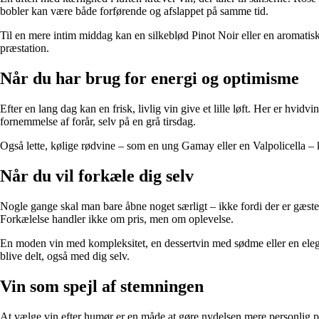
bobler kan være både forførende og afslappet på samme tid.
Til en mere intim middag kan en silkeblød Pinot Noir eller en aromatisk
præstation.
Når du har brug for energi og optimisme
Efter en lang dag kan en frisk, livlig vin give et lille løft. Her er h
fornemmelse af forår, selv på en grå tirsdag.
Også lette, kølige rødvine – som en ung Gamay eller en Valpolicella – 
Når du vil forkæle dig selv
Nogle gange skal man bare åbne noget særligt – ikke fordi der er gæster
Forkælelse handler ikke om pris, men om oplevelse.
En moden vin med kompleksitet, en dessertvin med sødme eller en elegant
blive delt, også med dig selv.
Vin som spejl af stemningen
At vælge vin efter humør er en måde at gøre nydelsen mere personlig på