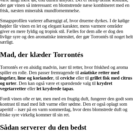
der gør vinen så interessant: en blomstrende næse kombineret med en
frisk, næsten mineralsk mundfornemmelse.
Smagsprofilen varierer afhængigt af, hvor druerne dyrkes. I de kølige
højder får vinen en let og elegant karakter, mens varmere områder
giver en mere fyldig og tropisk stil. Fælles for dem alle er dog den
livlige syre og den aromatiske intensitet, der gør Torrontés til noget helt
særligt.
Mad, der klæder Torrontés
Torrontés er en alsidig madvin, især til retter, hvor friskhed og aroma
spiller en rolle. Den passer fremragende til
asiatiske retter med
ingefær, lime og koriander
, til
ceviche
eller til
grillet fisk med citrus
og urter
. Den kan også være et spændende valg til
krydret
vegetarretter
eller
let krydrede tapas
.
Fordi vinen ofte er tør, men med en frugtig duft, fungerer den godt som
kontrast til mad med lidt varme eller sødme. Den er også oplagt som
aperitif – især på en varm sommerdag, hvor dens blomstrede duft og
friske syre virkelig kommer til sin ret.
Sådan serverer du den bedst