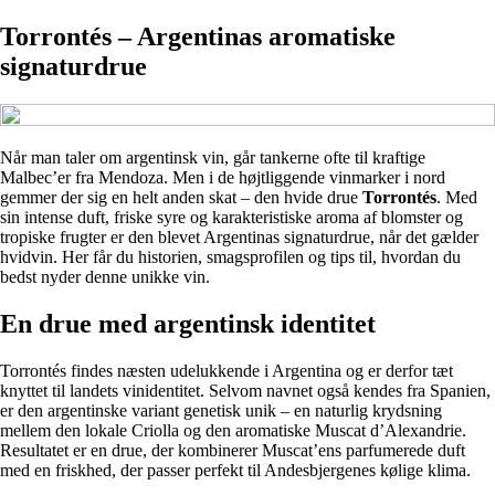
Torrontés – Argentinas aromatiske
signaturdrue
Når man taler om argentinsk vin, går tankerne ofte til kraftige
Malbec’er fra Mendoza. Men i de højtliggende vinmarker i nord
gemmer der sig en helt anden skat – den hvide drue
Torrontés
. Med
sin intense duft, friske syre og karakteristiske aroma af blomster og
tropiske frugter er den blevet Argentinas signaturdrue, når det gælder
hvidvin. Her får du historien, smagsprofilen og tips til, hvordan du
bedst nyder denne unikke vin.
En drue med argentinsk identitet
Torrontés findes næsten udelukkende i Argentina og er derfor tæt
knyttet til landets vinidentitet. Selvom navnet også kendes fra Spanien,
er den argentinske variant genetisk unik – en naturlig krydsning
mellem den lokale Criolla og den aromatiske Muscat d’Alexandrie.
Resultatet er en drue, der kombinerer Muscat’ens parfumerede duft
med en friskhed, der passer perfekt til Andesbjergenes kølige klima.