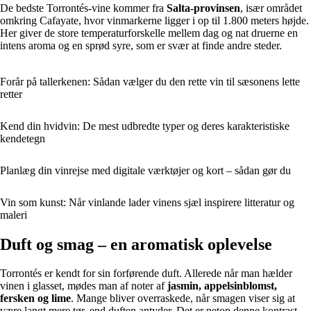
De bedste Torrontés-vine kommer fra
Salta-provinsen
, især området
omkring Cafayate, hvor vinmarkerne ligger i op til 1.800 meters højde.
Her giver de store temperaturforskelle mellem dag og nat druerne en
intens aroma og en sprød syre, som er svær at finde andre steder.
Forår på tallerkenen: Sådan vælger du den rette vin til sæsonens lette
retter
Kend din hvidvin: De mest udbredte typer og deres karakteristiske
kendetegn
Planlæg din vinrejse med digitale værktøjer og kort – sådan gør du
Vin som kunst: Når vinlande lader vinens sjæl inspirere litteratur og
maleri
Duft og smag – en aromatisk oplevelse
Torrontés er kendt for sin forførende duft. Allerede når man hælder
vinen i glasset, mødes man af noter af
jasmin, appelsinblomst,
fersken og lime
. Mange bliver overraskede, når smagen viser sig at
være langt mere tør, end duften antyder. Det er netop denne kontrast,