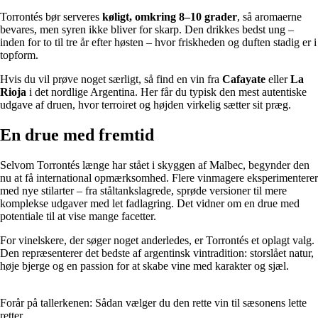
Torrontés bør serveres
køligt, omkring 8–10 grader
, så aromaerne
bevares, men syren ikke bliver for skarp. Den drikkes bedst ung –
inden for to til tre år efter høsten – hvor friskheden og duften stadig er i
topform.
Hvis du vil prøve noget særligt, så find en vin fra
Cafayate
eller
La
Rioja
i det nordlige Argentina. Her får du typisk den mest autentiske
udgave af druen, hvor terroiret og højden virkelig sætter sit præg.
En drue med fremtid
Selvom Torrontés længe har stået i skyggen af Malbec, begynder den
nu at få international opmærksomhed. Flere vinmagere eksperimenterer
med nye stilarter – fra ståltankslagrede, sprøde versioner til mere
komplekse udgaver med let fadlagring. Det vidner om en drue med
potentiale til at vise mange facetter.
For vinelskere, der søger noget anderledes, er Torrontés et oplagt valg.
Den repræsenterer det bedste af argentinsk vintradition: storslået natur,
høje bjerge og en passion for at skabe vine med karakter og sjæl.
Forår på tallerkenen: Sådan vælger du den rette vin til sæsonens lette
retter