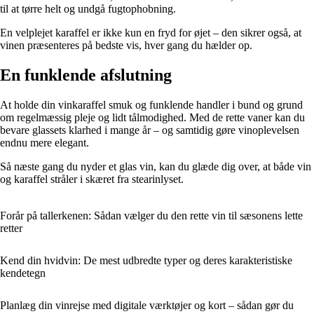
til at tørre helt og undgå fugtophobning.
En velplejet karaffel er ikke kun en fryd for øjet – den sikrer også, at
vinen præsenteres på bedste vis, hver gang du hælder op.
En funklende afslutning
At holde din vinkaraffel smuk og funklende handler i bund og grund
om regelmæssig pleje og lidt tålmodighed. Med de rette vaner kan du
bevare glassets klarhed i mange år – og samtidig gøre vinoplevelsen
endnu mere elegant.
Så næste gang du nyder et glas vin, kan du glæde dig over, at både vin
og karaffel stråler i skæret fra stearinlyset.
Forår på tallerkenen: Sådan vælger du den rette vin til sæsonens lette
retter
Kend din hvidvin: De mest udbredte typer og deres karakteristiske
kendetegn
Planlæg din vinrejse med digitale værktøjer og kort – sådan gør du