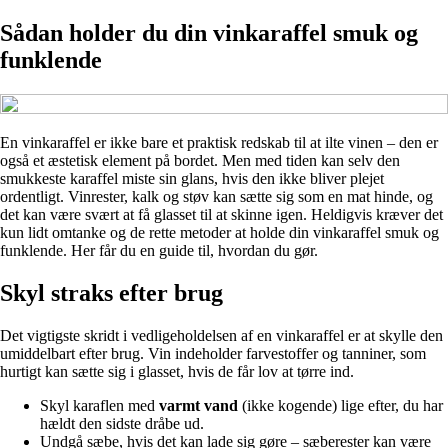
Sådan holder du din vinkaraffel smuk og
funklende
En vinkaraffel er ikke bare et praktisk redskab til at ilte vinen – den er
også et æstetisk element på bordet. Men med tiden kan selv den
smukkeste karaffel miste sin glans, hvis den ikke bliver plejet
ordentligt. Vinrester, kalk og støv kan sætte sig som en mat hinde, og
det kan være svært at få glasset til at skinne igen. Heldigvis kræver det
kun lidt omtanke og de rette metoder at holde din vinkaraffel smuk og
funklende. Her får du en guide til, hvordan du gør.
Skyl straks efter brug
Det vigtigste skridt i vedligeholdelsen af en vinkaraffel er at skylle den
umiddelbart efter brug. Vin indeholder farvestoffer og tanniner, som
hurtigt kan sætte sig i glasset, hvis de får lov at tørre ind.
Skyl karaflen med
varmt vand
(ikke kogende) lige efter, du har
hældt den sidste dråbe ud.
Undgå sæbe, hvis det kan lade sig gøre – sæberester kan være