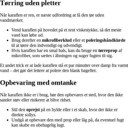
Tørring uden pletter
Når karaflen er ren, er næste udfordring at få den tør uden
vandmærker.
Vend karaflen på hovedet på et rent viskestykke, så det meste
vand kan løbe ud.
Brug derefter en
mikrofiberklud
eller et
poleringshåndklæde
til at tørre den indvendigt og udvendigt.
Hvis karaflen har en smal hals, kan du bruge en
tørreprop
af
mikrofiber, som sættes i åbningen og suger fugten til sig.
Et andet trick er at lade karaflen stå et par minutter over damp fra varmt
vand – det gør det lettere at polere den blank bagefter.
Opbevaring med omtanke
Når karaflen ikke er i brug, bør den opbevares et sted, hvor den ikke
samler støv eller risikerer at blive ridset.
Stil den
oprejst
på en hylde eller i et skab, hvor der ikke er
direkte sollys.
Undgå at opbevare den med prop eller låg på, da eventuel fugt
kan skabe en ubehagelig lugt.