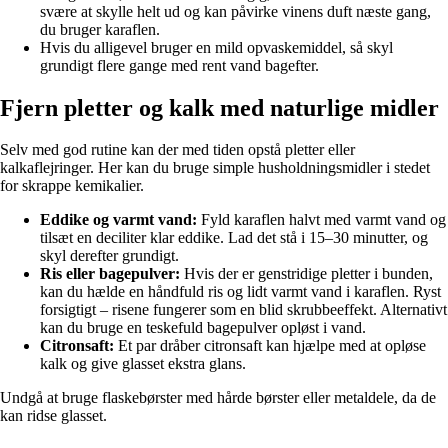
svære at skylle helt ud og kan påvirke vinens duft næste gang,
du bruger karaflen.
Hvis du alligevel bruger en mild opvaskemiddel, så skyl
grundigt flere gange med rent vand bagefter.
Fjern pletter og kalk med naturlige midler
Selv med god rutine kan der med tiden opstå pletter eller
kalkaflejringer. Her kan du bruge simple husholdningsmidler i stedet
for skrappe kemikalier.
Eddike og varmt vand:
Fyld karaflen halvt med varmt vand og
tilsæt en deciliter klar eddike. Lad det stå i 15–30 minutter, og
skyl derefter grundigt.
Ris eller bagepulver:
Hvis der er genstridige pletter i bunden,
kan du hælde en håndfuld ris og lidt varmt vand i karaflen. Ryst
forsigtigt – risene fungerer som en blid skrubbeeffekt. Alternativt
kan du bruge en teskefuld bagepulver opløst i vand.
Citronsaft:
Et par dråber citronsaft kan hjælpe med at opløse
kalk og give glasset ekstra glans.
Undgå at bruge flaskebørster med hårde børster eller metaldele, da de
kan ridse glasset.