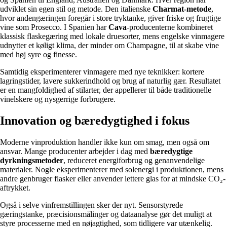
udviklet sin egen stil og metode. Den italienske
Charmat-metode
,
hvor andengæringen foregår i store tryktanke, giver friske og frugtige
vine som Prosecco. I Spanien har
Cava
-producenterne kombineret
klassisk flaskegæring med lokale druesorter, mens engelske vinmagere
udnytter et køligt klima, der minder om Champagne, til at skabe vine
med høj syre og finesse.
Samtidig eksperimenterer vinmagere med nye teknikker: kortere
lagringstider, lavere sukkerindhold og brug af naturlig gær. Resultatet
er en mangfoldighed af stilarter, der appellerer til både traditionelle
vinelskere og nysgerrige forbrugere.
Innovation og bæredygtighed i fokus
Moderne vinproduktion handler ikke kun om smag, men også om
ansvar. Mange producenter arbejder i dag med
bæredygtige
dyrkningsmetoder
, reduceret energiforbrug og genanvendelige
materialer. Nogle eksperimenterer med solenergi i produktionen, mens
andre genbruger flasker eller anvender lettere glas for at mindske CO₂-
aftrykket.
Også i selve vinfremstillingen sker der nyt. Sensorstyrede
gæringstanke, præcisionsmålinger og dataanalyse gør det muligt at
styre processerne med en nøjagtighed, som tidligere var utænkelig.