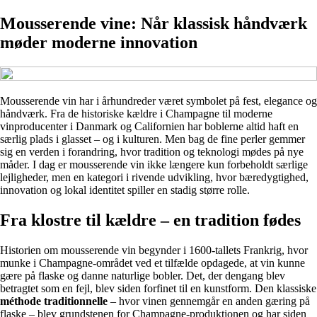
Mousserende vine: Når klassisk håndværk
møder moderne innovation
Mousserende vin har i århundreder været symbolet på fest, elegance og
håndværk. Fra de historiske kældre i Champagne til moderne
vinproducenter i Danmark og Californien har boblerne altid haft en
særlig plads i glasset – og i kulturen. Men bag de fine perler gemmer
sig en verden i forandring, hvor tradition og teknologi mødes på nye
måder. I dag er mousserende vin ikke længere kun forbeholdt særlige
lejligheder, men en kategori i rivende udvikling, hvor bæredygtighed,
innovation og lokal identitet spiller en stadig større rolle.
Fra klostre til kældre – en tradition fødes
Historien om mousserende vin begynder i 1600-tallets Frankrig, hvor
munke i Champagne-området ved et tilfælde opdagede, at vin kunne
gære på flaske og danne naturlige bobler. Det, der dengang blev
betragtet som en fejl, blev siden forfinet til en kunstform. Den klassiske
méthode traditionnelle
– hvor vinen gennemgår en anden gæring på
flaske – blev grundstenen for Champagne-produktionen og har siden