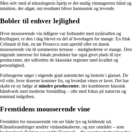
Men selv med al teknologiens hjælp er det stadig vinmagerens hånd og
intuition, der afgør, om resultatet bliver harmonisk og levende.
Bobler til enhver lejlighed
Hvor mousserende vin tidligere var forbundet med nytårsaften og
bryllupper, er den i dag blevet en del af hverdagen for mange. En frisk
Crémant til fisk, en tør Prosecco som aperitif eller en dansk
mousserende vin til sommerens terrasse – mulighederne er mange. Den
stigende interesse for lokale produkter har også givet plads til nye
producenter, der udfordrer de klassiske regioner med kvalitet og
personlighed.
Forbrugerne søger i stigende grad autenticitet og historie i glasset. De
vil vide, hvor druerne kommer fra, og hvordan vinen er lavet. Det har
skabt en ny bølge af
mindre producenter
, der kombinerer klassisk
håndværk med moderne formidling – ofte med fokus på naturvin og
minimal indgriben.
Fremtidens mousserende vine
Fremtiden for mousserende vin ser både lys og boblende ud.
Klimaforandringer ændrer vinlandskaberne, og nye områder – som