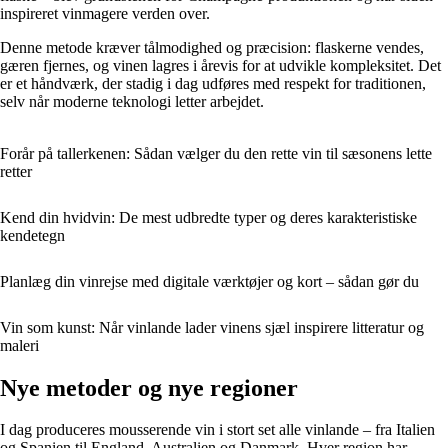
inspireret vinmagere verden over.
Denne metode kræver tålmodighed og præcision: flaskerne vendes,
gæren fjernes, og vinen lagres i årevis for at udvikle kompleksitet. Det
er et håndværk, der stadig i dag udføres med respekt for traditionen,
selv når moderne teknologi letter arbejdet.
Forår på tallerkenen: Sådan vælger du den rette vin til sæsonens lette
retter
Kend din hvidvin: De mest udbredte typer og deres karakteristiske
kendetegn
Planlæg din vinrejse med digitale værktøjer og kort – sådan gør du
Vin som kunst: Når vinlande lader vinens sjæl inspirere litteratur og
maleri
Nye metoder og nye regioner
I dag produceres mousserende vin i stort set alle vinlande – fra Italien
og Spanien til England, Australien og Danmark. Hver region har