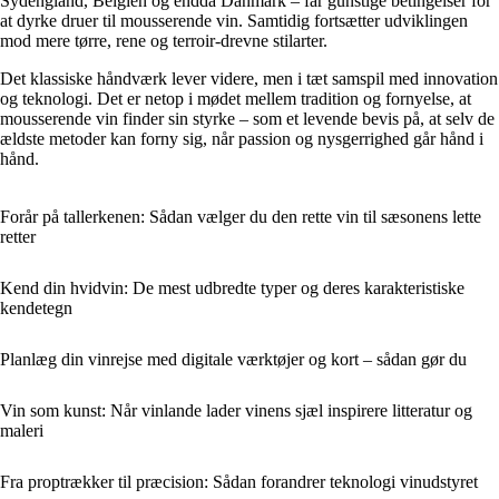
Sydengland, Belgien og endda Danmark – får gunstige betingelser for
at dyrke druer til mousserende vin. Samtidig fortsætter udviklingen
mod mere tørre, rene og terroir-drevne stilarter.
Det klassiske håndværk lever videre, men i tæt samspil med innovation
og teknologi. Det er netop i mødet mellem tradition og fornyelse, at
mousserende vin finder sin styrke – som et levende bevis på, at selv de
ældste metoder kan forny sig, når passion og nysgerrighed går hånd i
hånd.
Forår på tallerkenen: Sådan vælger du den rette vin til sæsonens lette
retter
Kend din hvidvin: De mest udbredte typer og deres karakteristiske
kendetegn
Planlæg din vinrejse med digitale værktøjer og kort – sådan gør du
Vin som kunst: Når vinlande lader vinens sjæl inspirere litteratur og
maleri
Fra proptrækker til præcision: Sådan forandrer teknologi vinudstyret