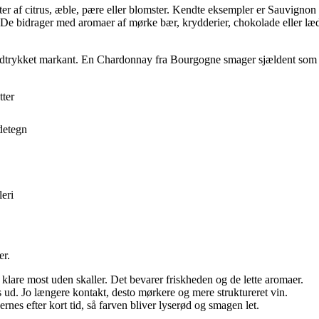
ter af citrus, æble, pære eller blomster. Kendte eksempler er Sauvigno
. De bidrager med aromaer af mørke bær, krydderier, chokolade eller l
dtrykket markant. En Chardonnay fra Bourgogne smager sjældent som e
tter
detegn
leri
er.
klare most uden skaller. Det bevarer friskheden og de lette aromaer.
 ud. Jo længere kontakt, desto mørkere og mere struktureret vin.
rnes efter kort tid, så farven bliver lyserød og smagen let.