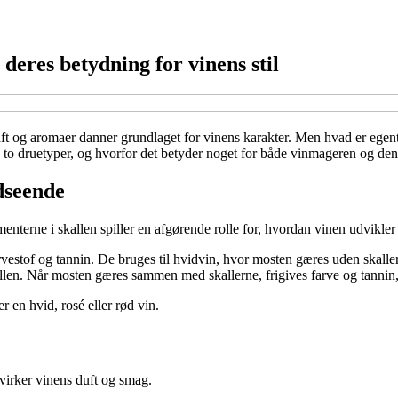
 deres betydning for vinens stil
ft og aromaer danner grundlaget for vinens karakter. Men hvad er egent
de to druetyper, og hvorfor det betyder noget for både vinmageren og den
dseende
terne i skallen spiller en afgørende rolle for, hvordan vinen udvikler 
vestof og tannin. De bruges til hvidvin, hvor mosten gæres uden skallerne
len. Når mosten gæres sammen med skallerne, frigives farve og tannin, 
r en hvid, rosé eller rød vin.
irker vinens duft og smag.