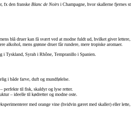
r, fx den franske
Blanc de Noirs
i Champagne, hvor skallerne fjernes str
ns blå druer kan få svært ved at modne fuldt ud, hvilket giver lettere,
re alkohol, mens grønne druer får rundere, mere tropiske aromaer.
ing i Tyskland, Syrah i Rhône, Tempranillo i Spanien.
elig i både farve, duft og mundfølelse.
 perfekte til fisk, skaldyr og lyse retter.
ktur – ideelle til kødretter og modne oste.
rimenterer med orange vine (hvidvin gæret med skaller) eller lette, fr