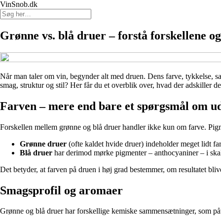
VinSnob.dk
Grønne vs. blå druer – forstå forskellene og
Når man taler om vin, begynder alt med druen. Dens farve, tykkelse, sa
smag, struktur og stil? Her får du et overblik over, hvad der adskiller 
Farven – mere end bare et spørgsmål om u
Forskellen mellem grønne og blå druer handler ikke kun om farve. Pigmen
Grønne druer
(ofte kaldet hvide druer) indeholder meget lidt far
Blå druer
har derimod mørke pigmenter – anthocyaniner – i skal
Det betyder, at farven på druen i høj grad bestemmer, om resultatet blive
Smagsprofil og aromaer
Grønne og blå druer har forskellige kemiske sammensætninger, som påv