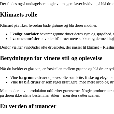
Der findes også undtagelser: nogle vinmagere laver hvidvin på blå drue
Klimaets rolle
Klimaet påvirker, hvordan både grønne og blå druer modner.
I
kølige områder
bevarer grønne druer deres syre og sprødhed, me
I
varme områder
udvikler blå druer mere sukker og dermed høje
Derfor vælger vinbønder ofte druesorter, der passer til klimaet – Riesl
Betydningen for vinens stil og oplevelse
Når du hælder et glas vin, er forskellen mellem grønne og blå druer tyd
Vine fra
grønne druer
opleves ofte som lette, friske og elegante –
Vine fra
blå druer
er som regel kraftigere, med mere krop og stru
Men moderne vinproduktion udfordrer grænserne. Nogle producenter ekspe
på druen ikke alene bestemmer stilen – men den sætter scenen.
En verden af nuancer