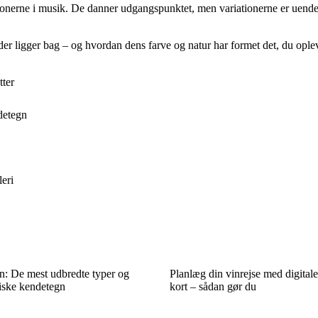
onerne i musik. De danner udgangspunktet, men variationerne er uendeli
er ligger bag – og hvordan dens farve og natur har formet det, du opleve
tter
detegn
leri
n: De mest udbredte typer og
Planlæg din vinrejse med digital
tiske kendetegn
kort – sådan gør du