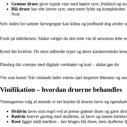
Grønne druer
giver typisk vine med højere syre, friskhed og no
Blå druer
har ofte lavere syre, men mere fylde og kompleksitet
Noir.
Selv inden for samme farvegruppe kan klima og jordbund dog ændre u
Forår på tallerkenen: Sådan vælger du den rette vin til sæsonens lette re
Kend din hvidvin: De mest udbredte typer og deres karakteristiske ken
Planlæg din vinrejse med digitale værktøjer og kort – sådan gør du
Vin som kunst: Når vinlande lader vinens sjæl inspirere litteratur og ma
Vinifikation – hvordan druerne behandles
Vinmagerens valg af metode er tæt knyttet til druens farve og egenskab
Hvidvin
laves som regel ved at presse grønne druer og gære den 
Rødvin
kræver gæring med skallerne, så farve og tannin trækkes
Rosé
ligger midt imellem – her bruges blå druer, men skallerne fje